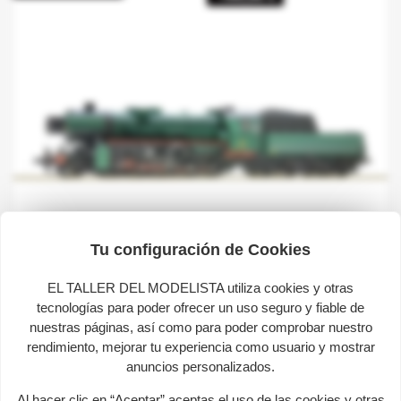
Tu configuración de Cookies
EL TALLER DEL MODELISTA utiliza cookies y otras
tecnologías para poder ofrecer un uso seguro y fiable de
nuestras páginas, así como para poder comprobar nuestro
Locomotiva A Vapore 26.084, SNCB.
rendimiento, mejorar tu experiencia como usuario y mostrar
anuncios personalizados.
Suono.
Marchio
ROCO
Al hacer clic en “Aceptar” aceptas el uso de las cookies y otras