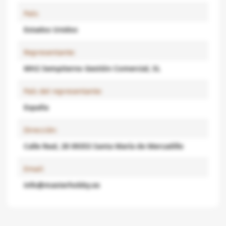
País:
Estados Unidos
Representante:
MH2 Sempiterno Gestión Comercial, SL
País del representante:
España
Dirección:
Calle Real, 28 09353 Santa María de Mercadillo
Email:
info@masterhobby.es