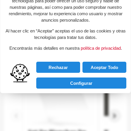
help
Envíanos tu consulta
tecnologías para poder ofrecer un uso seguro y fiable de
nuestras páginas, así como para poder comprobar nuestro
¡Sé el primero en hacer una pregunta sobre este
rendimiento, mejorar tu experiencia como usuario y mostrar
producto!
anuncios personalizados.
Al hacer clic en “Aceptar” aceptas el uso de las cookies y otras
Productos de la misma categoria
tecnologías para tratar tus datos.
Encontrarás más detalles en nuestra
política de privacidad
.
favorite_border
Rechazar
Aceptar Todo
Configurar
keyboard_arrow_left
keyboard_arrow_right