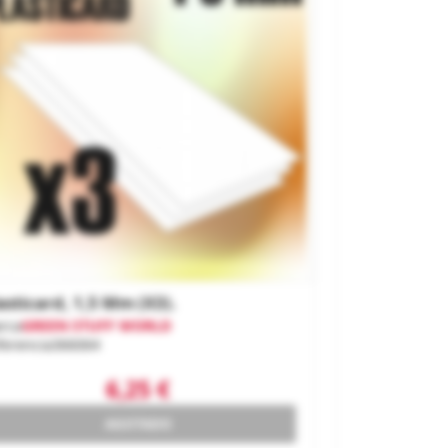
asticard, 1,5 Mm (x3).
rca
GREEN STUFF WORLD
ferencia
366064
6,25 €
AGOTADO