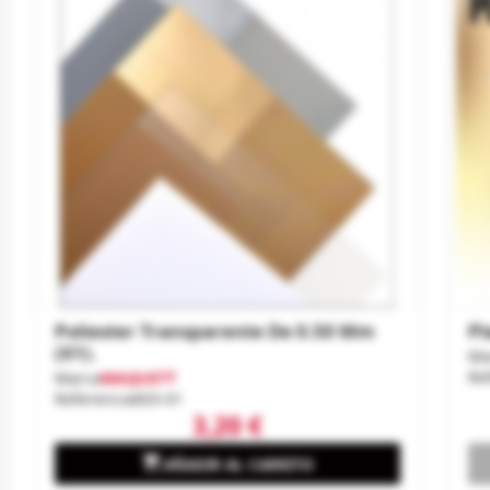
Poliester Transparente De 0.50 Mm
Pl
(x1).
Ma
Re
Marca
MAQUETT
Referencia
603-01
3,20 €

AÑADIR AL CARRITO