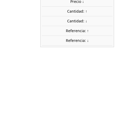
Precio ↓
share

favorite_border
AÑADIR AL CARRITO
Cantidad: ↑
Cantidad: ↓
Referencia: ↑
Referencia: ↓