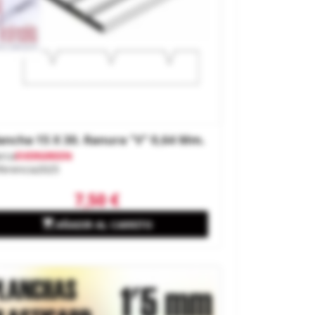
ancha 15 X 30. Ranura "V" 0,64 Mm.
rca
EVERGREEN
ferencia
2025
7,50 €

AÑADIR AL CARRITO