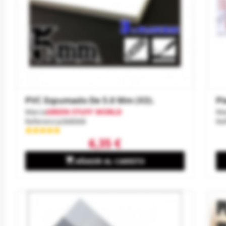
PVC Espumado De 5.0 Mm (x3).
Pl
Marca
GREEN STUFF WORLD
Ma
Referencia
368068
Re
6,35 €

AÑADIR AL CARRITO