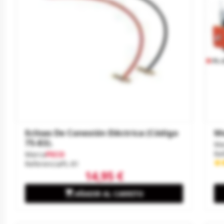
Eclisas De Conexión Eléctrica (código
Mo
75-83).
Ma
Re
Marca
PECO
Referencia
PL-81
14,95 €

AÑADIR AL CARRITO