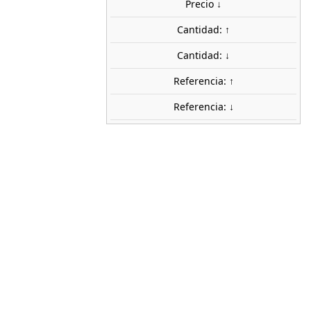
uidos
Precio ↓
share

favorite_border
Cantidad: ↑
AÑADIR AL CARRITO
Cantidad: ↓
Referencia: ↑
Referencia: ↓