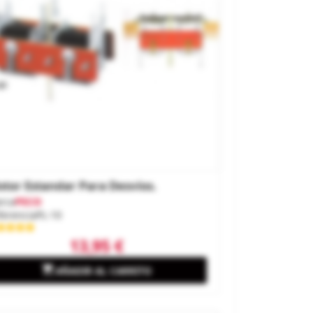
tor Estandar Para Desvíos.
rca
PECO
ferencia
PL-10
13,95 €

AÑADIR AL CARRITO