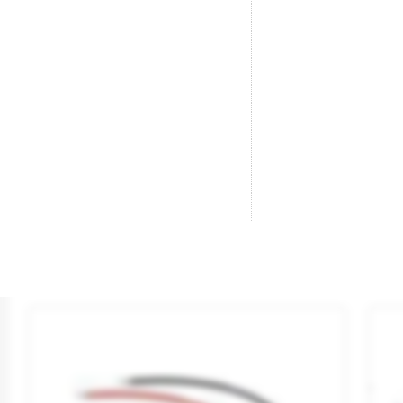
Base Para Cruce Doble.
Cl
Marca
PECO
Ma
Referencia
SL-64
Re
8,10 €

AÑADIR AL CARRITO