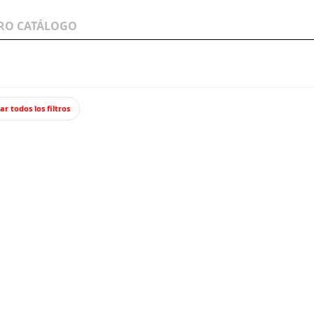
LOS A
WARGAMES Y
JUEGOS Y TCG
MINIATURAS
ar todos los filtros
s
Adaptadores sobre tableros para motores PL10.
Adapta
motore
Dos adaptado
rápida las bo
(o también d
alguna de la