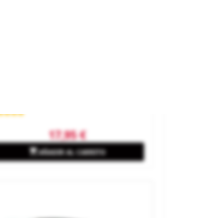
tor Sobre Tablero Para Desvíos.
rca
PECO
ferencia
PL-11
17,95 €

AÑADIR AL CARRITO