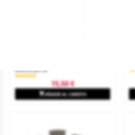
Eclisas De Conexión Eléctrica (código
Mo
100).
Ma
Re
Marca
PECO
Referencia
PL-80
15,50 €

AÑADIR AL CARRITO