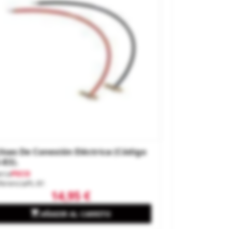
lisas De Conexión Eléctrica (código
-83).
rca
PECO
ferencia
PL-81
14,95 €

AÑADIR AL CARRITO