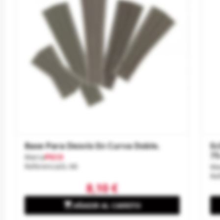
Base Para Desvío En Curva Doble.
Ec
75
Marca
PECO
Referencia
SL-66
Ma
Re
8,10 €

AÑADIR AL CARRITO