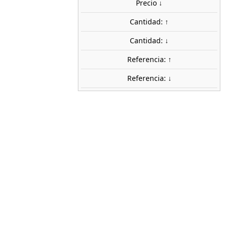
 €
Precio ↓
Cantidad: ↑
uidos
Cantidad: ↓
share

favorite_border
AÑADIR AL CARRITO
Referencia: ↑
Referencia: ↓