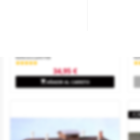
Edificio De Suministro De Agua.
Ca
Marca
VOLLMER
Ma
Referencia
45708
Re
34,95 €

AÑADIR AL CARRITO
-7,7