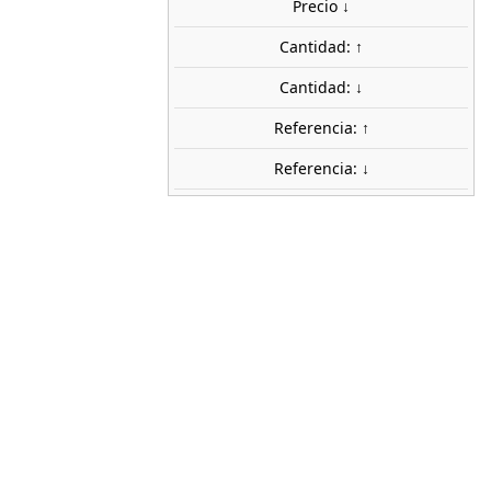
Precio ↓
share

favorite_border
AÑADIR AL CARRITO
Cantidad: ↑
ca
Cantidad: ↓
PN SUD MODELISME
Referencia: ↑
8751
Referencia: ↓
1:87 (H0)