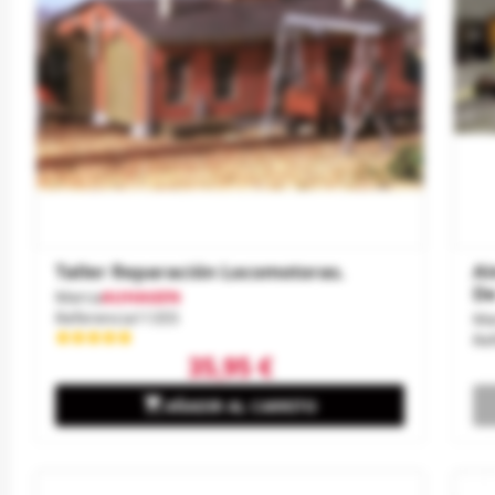
Taller Reparación Locomotoras.
Al
De
Marca
AUHAGEN
Referencia
11355
Ma
Re
35,95 €

AÑADIR AL CARRITO