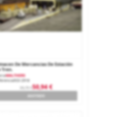
macen De Mercancias De Estación
 Tren.
rca
WALTHERS
ferencia
933-2918
50,94 €
58,70 €
AGOTADO