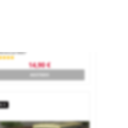
seta Del Guardavías.
rca
JOSWOOD
ferencia
19007
14,90 €
AGOTADO
6 €