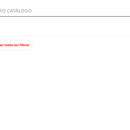
LOS A
WARGAMES Y
JUEGOS Y TCG
MINIATURAS
ar todos los filtros
viarios
Depósito para dos locomotoras.
Depósi
MODEL
Kit de const
locomotoras. 
153,
Impuestos incl