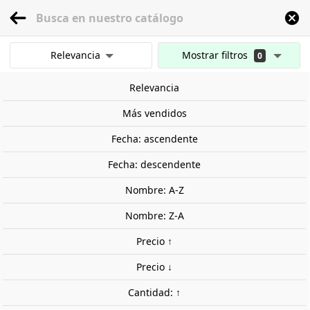
menu
0
Relevancia
Mostrar filtros
0
Inicio
Modelismo Ferroviario
Escala 1:87 - (H0)
Edificios
Edificios ferro
Mostrar resultados
Relevancia
Borrar todos los filtros
Más vendidos
Fecha: ascendente
Fecha: descendente
Nombre: A-Z
Nombre: Z-A
Precio ↑
Precio ↓
Cantidad: ↑