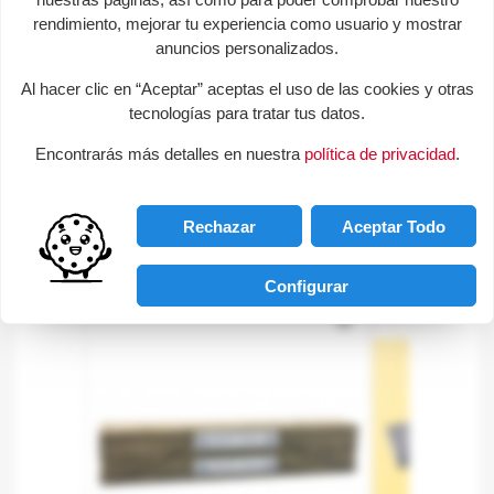
rendimiento, mejorar tu experiencia como usuario y mostrar
Consultas sobre este producto
anuncios personalizados.
Al hacer clic en “Aceptar” aceptas el uso de las cookies y otras
help
Envíanos tu consulta
tecnologías para tratar tus datos.
Encontrarás más detalles en nuestra
política de privacidad
.
¡Sé el primero en hacer una pregunta sobre este
producto!
Rechazar
Aceptar Todo
Productos de la misma categoria
Configurar
favorite_border