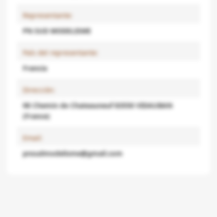
Representante:
PN SUD MODELISME
País del representante:
Francia
Dirección:
98 Chemin de Chateauneuf 83550 VIDAUBAN
(France)
Email:
pnsudmodelisme@gmail.com