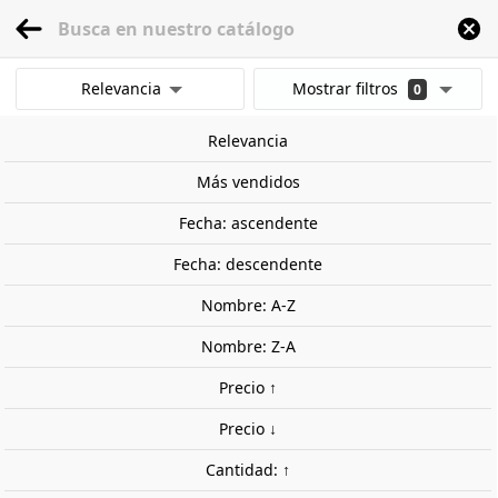
menu
0
Relevancia
Mostrar filtros
0
Inicio
Modelismo Ferroviario
Escala 1:87 - (H0)
Accesorios
Accesorios 
Mostrar resultados
Relevancia
Borrar todos los filtros
Más vendidos
Fecha: ascendente
Fecha: descendente
Nombre: A-Z
Nombre: Z-A
Precio ↑
Precio ↓
Cantidad: ↑