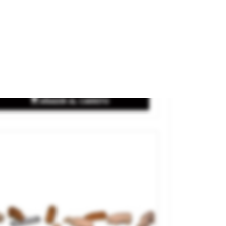
os Y Lobos.
rca
NOCH
ferencia
36746
11,50 €

AÑADIR AL CARRITO