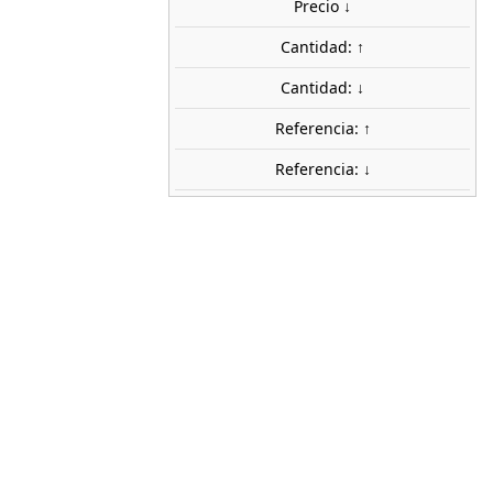
Precio ↓
share

favorite_border
AÑADIR AL CARRITO
Cantidad: ↑
ca
Cantidad: ↓
NOCH
Referencia: ↑
36713
Referencia: ↓
1:160 (N)