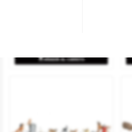
Blister De 12 Vacas.
Os
Marca
MABAR
Ma
Referencia
95150
Re
5,95 €

AÑADIR AL CARRITO