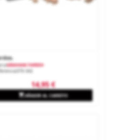
rdos.
rca
GRAHAM FARISH
ferencia
379-342
14,95 €

AÑADIR AL CARRITO