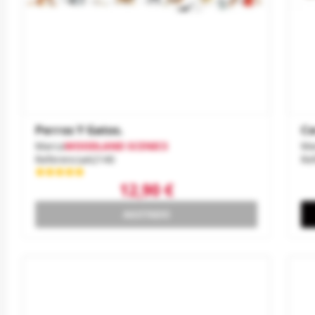
Perros Y Gatos.
Ce
Marca
WOODLAND SCENICS
Ma
Referencia
A2140
Re
12,90 €
AGOTADO