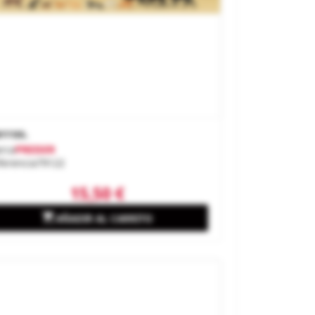
rros.
rca
PREISER
ferencia
79122
15,50 €

AÑADIR AL CARRITO