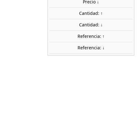
Precio ↓
stock
Cantidad: ↑
ca
Cantidad: ↓
NOCH
Referencia: ↑
36721
Referencia: ↓
1:160 (N)