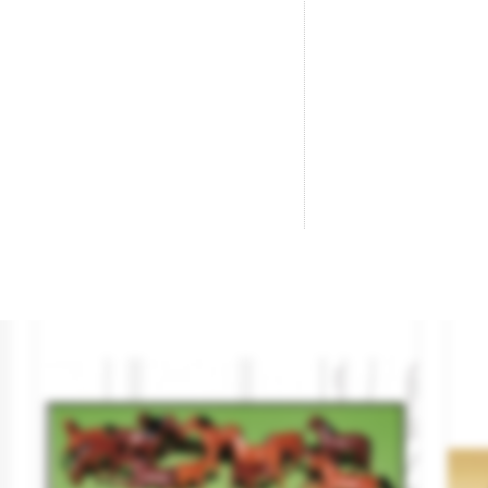
Ciervos.
Va
Marca
NOCH
Ma
Referencia
36730
Re
10,95 €

AÑADIR AL CARRITO