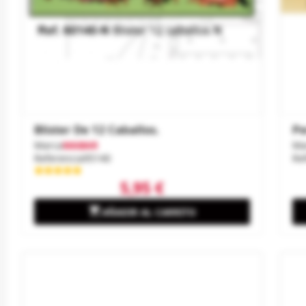
Blister De 12 Caballos.
Pe
Marca
MABAR
Ma
Referencia
95140
Re
5,95 €

AÑADIR AL CARRITO