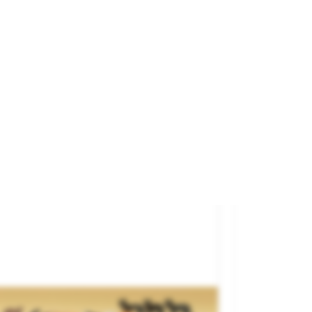
cas Marrones.
rca
NOCH
ferencia
36722
12,30 €

AÑADIR AL CARRITO