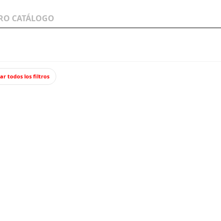
LOS A
WARGAMES Y
JUEGOS Y TCG
MINIATURAS
ar todos los filtros
as blancas y negras.
Vacas 
Lote formado
11,9
Impuestos incl