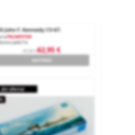
S John F. Kennedy CV-67.
rca
TRUMPETER
ferencia
06716
62,95 €
67,95 €
AGOTADO
¡En oferta!
%