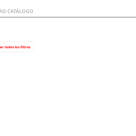
LOS A
WARGAMES Y
JUEGOS Y TCG
MINIATURAS
ar todos los filtros
9A Yuan class submarine.
PLAN T
HOBBY 
Kit de plást
12,9
Impuestos incl