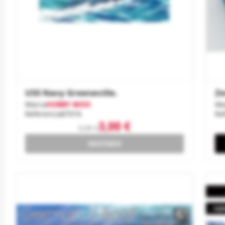
USS Navy Greeneville.
Ze
Marca
HOBBY BOSS
Ma
Referencia
87016
Re
3,00 €
5,00 €
AGOTADO
-10