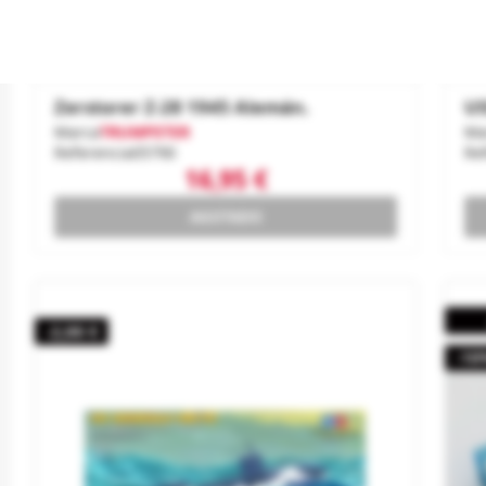
Zerstorer Z-28 1945 Alemán.
US
Marca
TRUMPETER
Ma
Referencia
05790
Re
16,95 €
AGOTADO
-2,00 €
-10