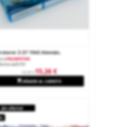
rstorer Z-37 1943 Alemán.
rca
TRUMPETER
ferencia
05791
15,26 €
16,95 €

AÑADIR AL CARRITO
¡En oferta!
%