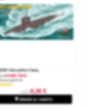
SDF Harushio Class.
rca
HOBBY BOSS
ferencia
87018
6,26 €
6,95 €

AÑADIR AL CARRITO