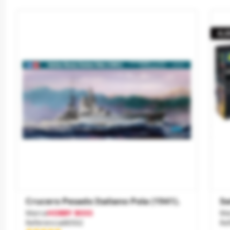
-6,0
Crucero Pesado Italiano Pola (1941).
Sw
Marca
HOBBY BOSS
Ma
Referencia
86502
Re