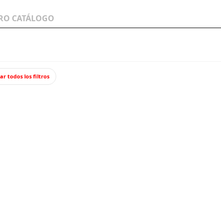
LOS A
WARGAMES Y
JUEGOS Y TCG
MINIATURAS
ar todos los filtros
, Fragata Type 23.
HMS Mo
TRUMP
Kit de plásti
maqueta está
fotograbado.
28,9