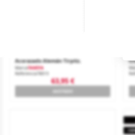
Acorazado Alemán Tirpitz.
Cr
Marca
TAMIYA
Ma
Referencia
78015
Re
63,95 €
AGOTADO
-10