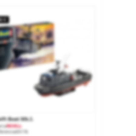
0 €
ift Boat Mk.I.
rca
REVELL
ferencia
05176