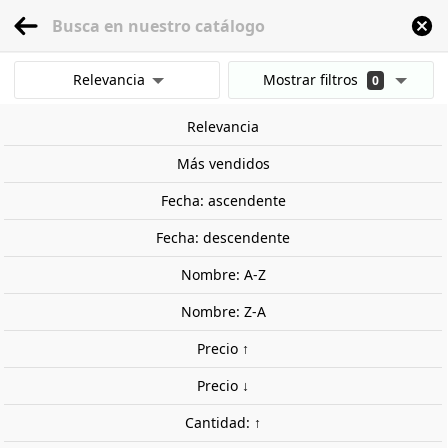
menu
0
Relevancia
Mostrar filtros
0
Inicio
Herramientas
Herramientas de mano
Taladros y brocas
Seis br
Mostrar resultados
Relevancia
Borrar todos los filtros
Más vendidos
Fecha: ascendente
Fecha: descendente
Nombre: A-Z
Nombre: Z-A
Precio ↑
Precio ↓
Cantidad: ↑