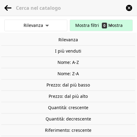
menu
0
Rilevanza
Mostra filtri
Mostra
0
Inizio
Vernici e materiali
Vernici
Marcatori
Un marcatore veloce. Verde 
risultati
Rilevanza
Cancella tutti i filtri
I più venduti
Nome: A-Z
Nome: Z-A
Prezzo: dal più basso
Prezzo: dal più alto
Quantità: crescente
Quantità: decrescente
Riferimento: crescente