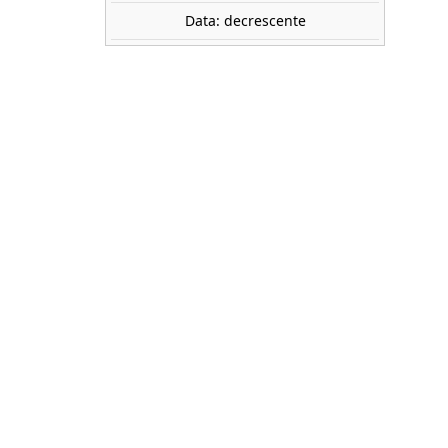
Data: decrescente
oder
er
 y
gías