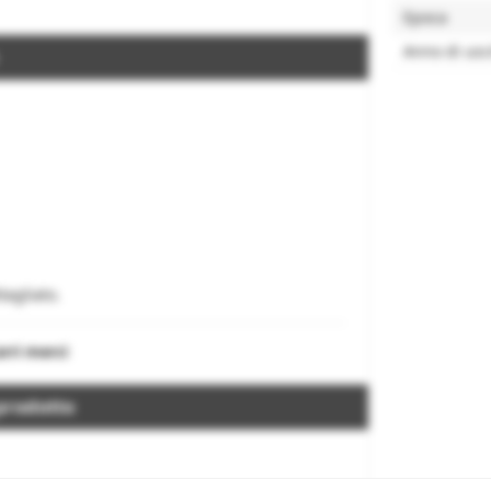
Epoca
Anno di usc
tagliato.
rri merci
prodotto