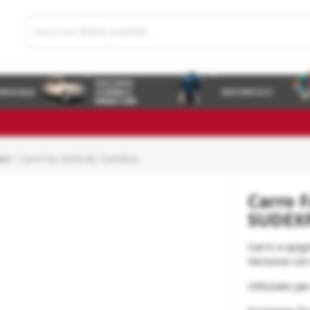
GIOCHI DI
 IN SCALA
GUERRA E
GIOCHI E GCC
MINIATURE
rci
Carro Fas, bordi alti, Transfesa.
Carro F
SUDEXP
Carro a spigol
Versione con
Utilizzato pe