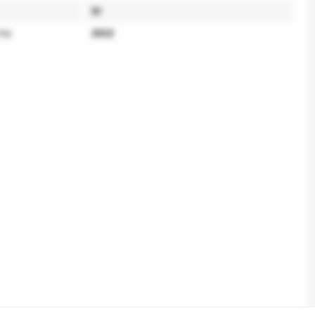
IV
ita
2022