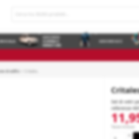
GIOCHI DI
 IN SCALA
GUERRA E
GIOCHI E GCC
MINIATURE
ne di edifici
Critales.
Crital
Set di vetri 
referenze 48
11,9
Tasse incluse