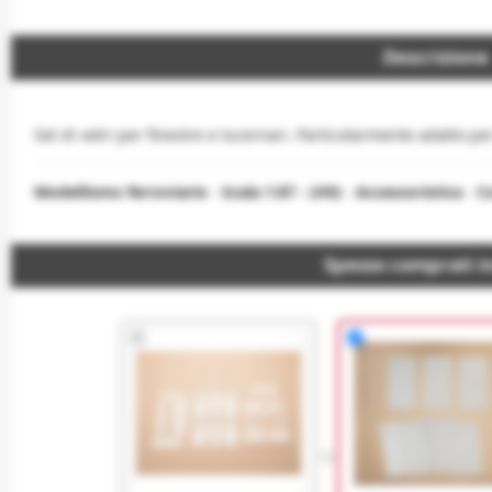
Descrizione
Set di vetri per finestre e lucernari. Particolarmente adatto p
Modellismo ferroviario
-
Scala 1:87 - (H0)
-
Accessoristica
-
Co
Spesso comprati i
+