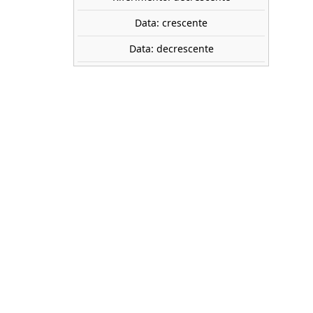
Data: crescente
Data: decrescente
oder
er
 y
gías