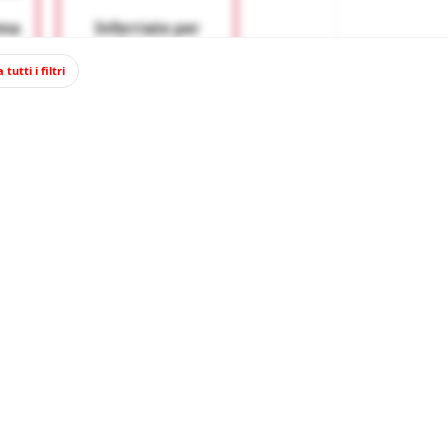
ema
Inferriate per
finestre.
14,90 €
tutti i filtri
55 €
RRELLO
prodotto