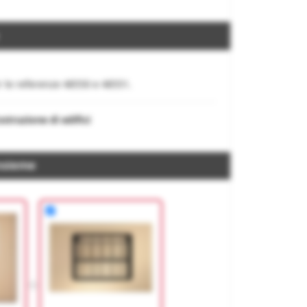
er le referenze 48550 e 48551.
struzione di edifici
nsieme
+