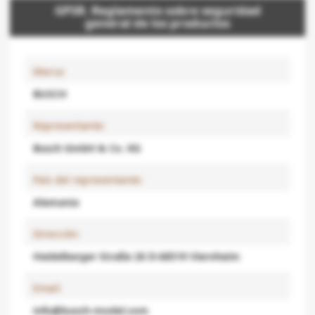
GPSR. Reglamento sobre seguridad
general de los productos
Marca:
BUSCH
Representante:
Busch GmbH & Co. KG
País del representante:
Alemania
Dirección:
Heidelberger Straße 26 D-68519 Viernheim
Email:
info@busch-model.com