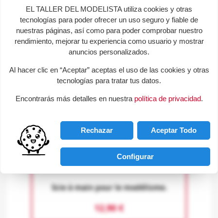
EL TALLER DEL MODELISTA utiliza cookies y otras
tecnologías para poder ofrecer un uso seguro y fiable de
Construire sur le coin.
nuestras páginas, así como para poder comprobar nuestro
rendimiento, mejorar tu experiencia como usuario y mostrar
39,95 €
anuncios personalizados.
Al hacer clic en “Aceptar” aceptas el uso de las cookies y otras
+
tecnologías para tratar tus datos.
Encontrarás más detalles en nuestra
política de privacidad
.
Rechazar
Aceptar Todo
Configurar
Scie à main pour le modélisme.
12,90 €