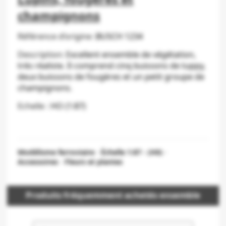
champignons
Référence d’origine :
BUSCH 1234
Description:
Excellent ensemble de végétation,
très réaliste. Il comprend cinq buissons de tuppy,
deux buissons de fougères et un petit groupe de
champignons.
Echelle :
HO (1:87)
Modélisme ferroviaire
-
Échelle 1:87 - (H0)
-
Accessoires
-
Fleurs et plantes
Produits fréquemment achetés ensemble