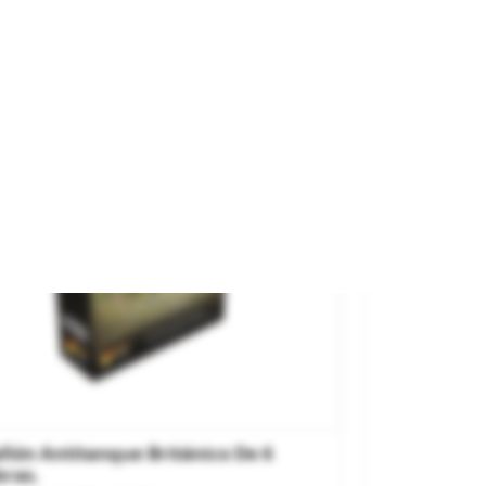
evo
ximamente
ñón Antitanque Británico De 6
bras.