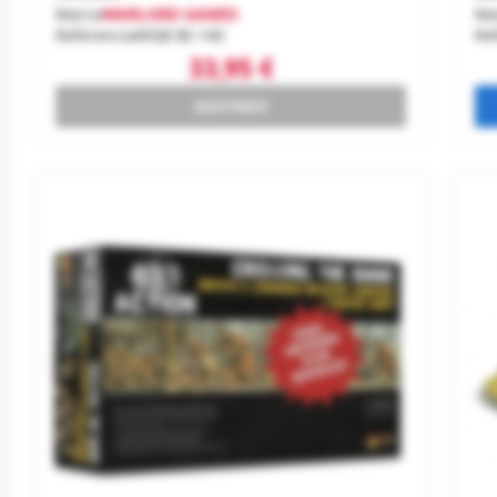
Marca
WARLORD GAMES
Ma
Referencia
WGB-BI-140
Re
33,95 €
AGOTADO