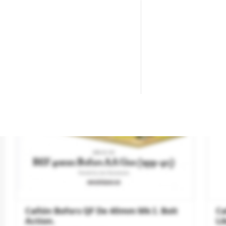
Nu
Pró
Cañón Bofors QF De 40mm Mk I. Bolt
Ca
Action.
Li