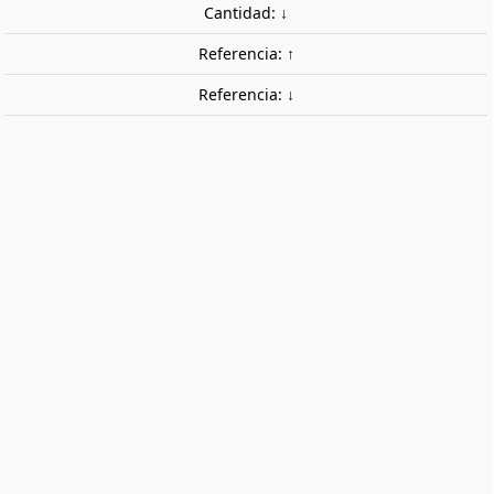
Cantidad: ↓
Referencia: ↑
Referencia: ↓
Nissan Skyline GT-R (BNR34) Z-Tune,
1999. SOLIDO 1804311
Nissan Skyline GT-R (BNR34) Z-Tune, 1999.
50,95 €
Impuestos incluidos