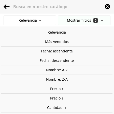
menu
0
Relevancia
Mostrar filtros
0
Inicio
Vehículos a escala
Escala 1:18
Nissan Skyline GT-R (BNR34) Z-Tune
Mostrar resultados
Relevancia
Borrar todos los filtros
Más vendidos
Fecha: ascendente
Fecha: descendente
Nombre: A-Z
Nombre: Z-A
Precio ↑
Precio ↓
Cantidad: ↑