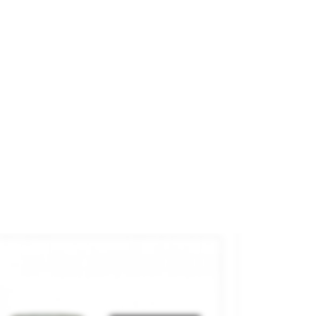
ul (Ligero) 10 Ml. Gunze Sangyo.
rca
MR HOBBY
ferencia
H418
2,70 €
AGOTADO