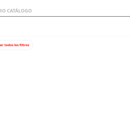
LOS A
WARGAMES Y
JUEGOS Y TCG
MINIATURAS
ar todos los filtros
Negro neumático 10 ml. Gunze Sangyo.
Negro 
MR HO
Bote de 10 ml
la gama Hobb
calidad y ca
tanto para s