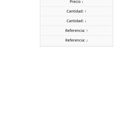
 €
Precio ↓
Cantidad: ↑
uidos
Cantidad: ↓
AGOTADO
share
favorite_border
Avísame cuando esté disponible
Referencia: ↑
stock
Referencia: ↓