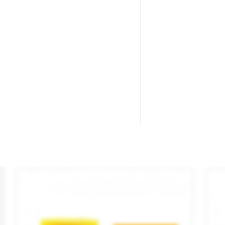
Púrpura 10 Ml. Gunze Sangyo.
Az
Marca
MR HOBBY
Ma
Referencia
H039
Re
2,70 €

AÑADIR AL CARRITO