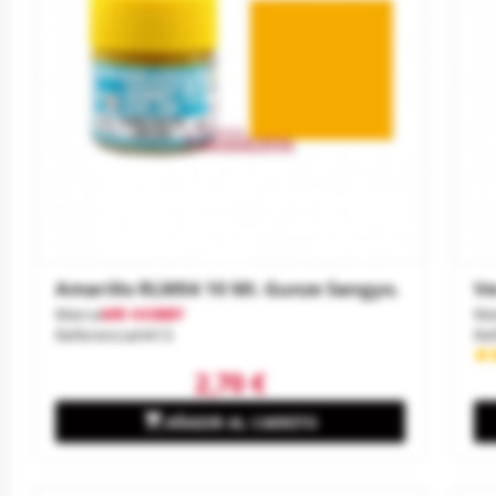
Amarillo RLM04 10 Ml. Gunze Sangyo.
Ve
Marca
MR HOBBY
Ma
Referencia
H413
Re
2,70 €

AÑADIR AL CARRITO