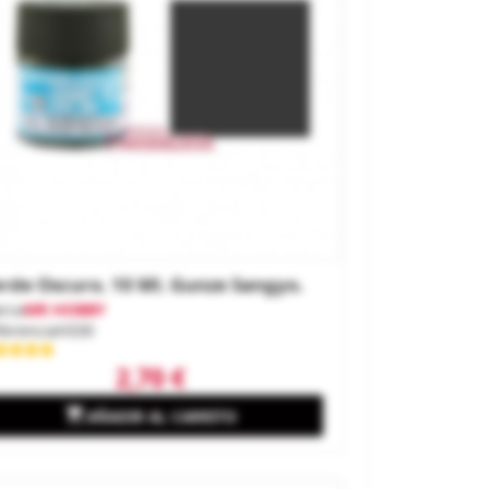
rde Oscuro. 10 Ml. Gunze Sangyo.
rca
MR HOBBY
ferencia
H330
2,70 €

AÑADIR AL CARRITO