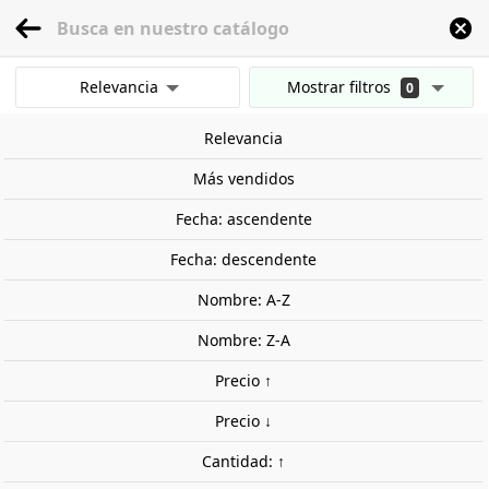
menu
0
Relevancia
Mostrar filtros
0
Inicio
Pinturas y materiales
Pinturas
Pintura laca
Hobby Color | Gunze
Mostrar resultados
Relevancia
Borrar todos los filtros
Más vendidos
Fecha: ascendente
Fecha: descendente
Nombre: A-Z
Nombre: Z-A
Precio ↑
Precio ↓
Cantidad: ↑