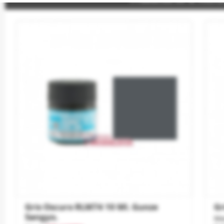
Gris Oscuro RLM74 10 Ml. Gunze
Gr
Sangyo.
Ma