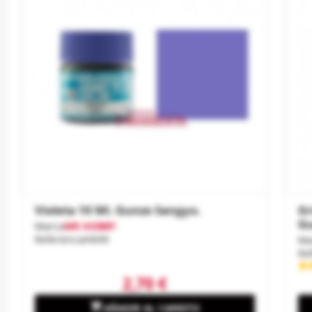
Violeta 10 Ml. Gunze Sangyo.
Gr
Gu
Marca
MR HOBBY
Referencia
H049
Ma
Re
2,70 €

AÑADIR AL CARRITO