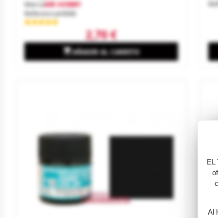
Re
Marca
MR HOBBY
Referencia
H068
2,70 €

AÑADIR AL CARRITO
EL 
o
c
Al 