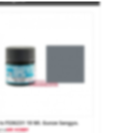
is FS36231 10 Ml. Gunze Sangyo.
rca
MR HOBBY