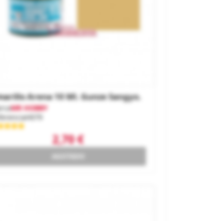
arillo Arena 10 Ml. Gunze Sangyo.
rca
MR HOBBY
ferencia
H079
2,70 €
AGOTADO