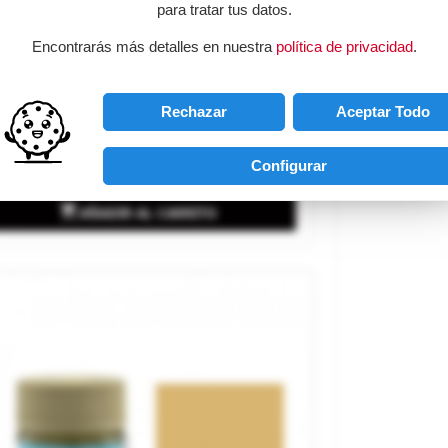
para tratar tus datos.
Encontrarás más detalles en nuestra
política de privacidad
.
rde IJA 10 Ml. Gunze Sangyo.
Rechazar
Aceptar Todo
rca
MR HOBBY
ferencia
H060
Configurar
2,70 €

AÑADIR AL CARRITO