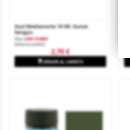
Azul Medianoche 10 Ml. Gunze
Ve
Sangyo.
Ma
Re
Marca
MR HOBBY
Referencia
H055
2,70 €

AÑADIR AL CARRITO