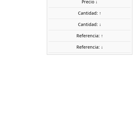
 €
Precio ↓
Cantidad: ↑
uidos
Cantidad: ↓
AGOTADO
share
favorite_border
Avísame cuando esté disponible
Referencia: ↑
stock
Referencia: ↓