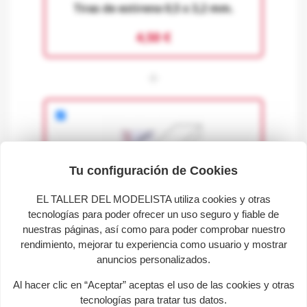
Tiras de estireno 0,5 x 3,2 mm.
4,50 €
+
Tu configuración de Cookies
EL TALLER DEL MODELISTA utiliza cookies y otras
tecnologías para poder ofrecer un uso seguro y fiable de
nuestras páginas, así como para poder comprobar nuestro
Tiras de estireno 0,25 x 4 mm.
rendimiento, mejorar tu experiencia como usuario y mostrar
4,15 €
anuncios personalizados.
Al hacer clic en “Aceptar” aceptas el uso de las cookies y otras
tecnologías para tratar tus datos.