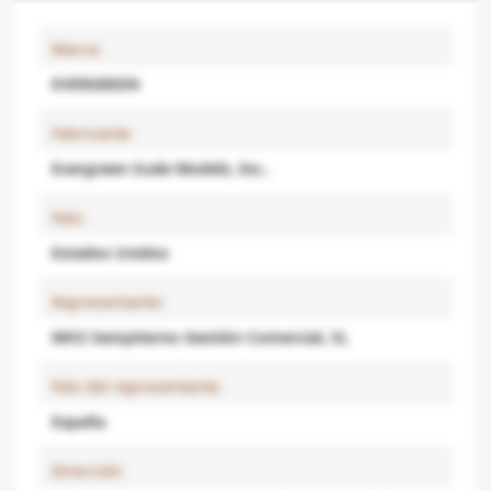
Marca:
EVERGREEN
Fabricante:
Evergreen Scale Models, Inc..
País:
Estados Unidos
Representante:
MH2 Sempiterno Gestión Comercial, SL
País del representante:
España
Dirección: