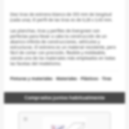
Diez tiras de estireno blanco de 355 mm de longitud
(cada una). El perfil de las tiras es de 0,28 x 3,43 mm.
Las planchas, tiras y perfiles de Evergreen son
perfectas para llevar a cabo la construcción de un
abanico infinito de construcciones, vehículos y
estructuras. El estireno es un material resistente, pero
fácil de cortar con precisión, flexible y moldeable,
siendo uno de los materiales más empleados en todas
las facetas del modelismo.
Pinturas y materiales
-
Materiales
-
Plásticos
-
Tiras
Comprados juntos habitualmente