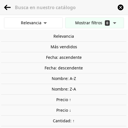
menu
0
Relevancia
Mostrar filtros
0
Inicio
Pinturas y materiales
Materiales
Plásticos
Tiras
Tiras de estir
Mostrar resultados
Relevancia
Borrar todos los filtros
Más vendidos
Fecha: ascendente
Fecha: descendente
Nombre: A-Z
Nombre: Z-A
Precio ↑
Precio ↓
Cantidad: ↑