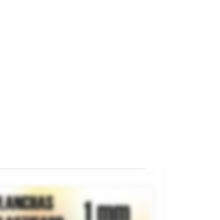
minas De Estireno, 1.5 Mm (x3).
rca
GREEN STUFF WORLD
ferencia
527253
6,75 €
AGOTADO