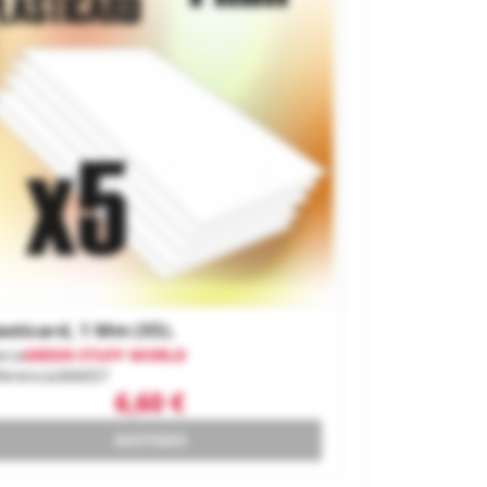
asticard, 1 Mm (x5).
rca
GREEN STUFF WORLD
ferencia
366057
6,60 €
AGOTADO