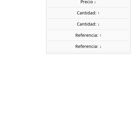
Precio ↓
uidos
Cantidad: ↑
share

favorite_border
AÑADIR AL CARRITO
Cantidad: ↓
Referencia: ↑
Referencia: ↓