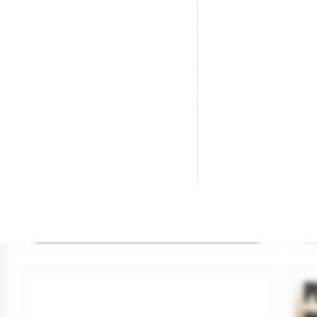
Plancha 15 X 30. Dentada 2,8 Mm.
Lá
Marca
EVERGREEN
Ma
Referencia
4109
Re
7,50 €

AÑADIR AL CARRITO