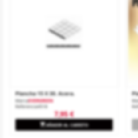
Plancha 15 X 30. Acera.
Pl
Marca
EVERGREEN
Ma
Referencia
4518
Re
7,95 €

AÑADIR AL CARRITO