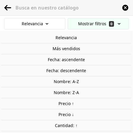
menu
0
Relevancia
Mostrar filtros
0
Inicio
Pinturas y materiales
Materiales
Plásticos
Perfiles
Perfiles en 
Mostrar resultados
Relevancia
Borrar todos los filtros
Más vendidos
Fecha: ascendente
Fecha: descendente
Nombre: A-Z
Nombre: Z-A
Precio ↑
Precio ↓
Cantidad: ↑