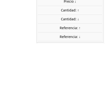
Precio ↓
AGOTADO
share
favorite_border
Avísame cuando esté disponible
Cantidad: ↑
stock
Cantidad: ↓
Referencia: ↑
Referencia: ↓