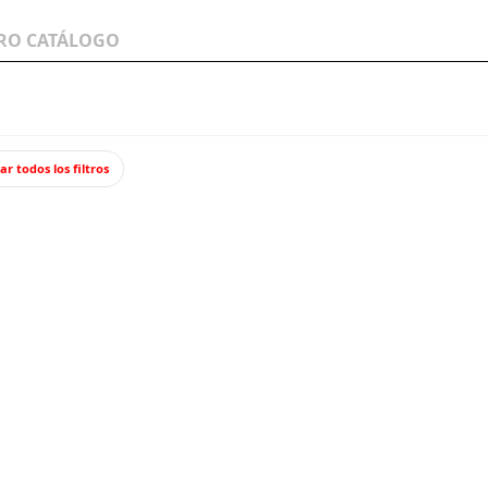
LOS A
WARGAMES Y
JUEGOS Y TCG
MINIATURAS
ar todos los filtros
ud).
Clavos
PPU81
Pack de 100 
4,95
Impuestos incl