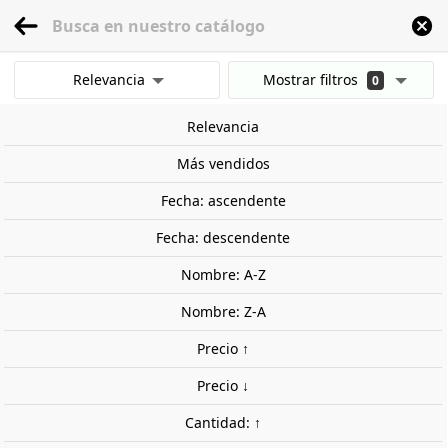
menu
0
Relevancia
Mostrar filtros
0
Inicio
Pinturas y materiales
Materiales
Clavos y tornillería
Tornillos c
Mostrar resultados
Relevancia
Borrar todos los filtros
Más vendidos
Fecha: ascendente
Fecha: descendente
Nombre: A-Z
Nombre: Z-A
Precio ↑
Precio ↓
Cantidad: ↑