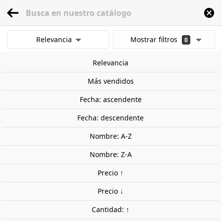
menu
0
Relevancia
Mostrar filtros
0
Inicio
Modelismo Ferroviario
Escala 1:87 - (H0)
Vías
PECO
PECO códi
Mostrar resultados
Relevancia
Borrar todos los filtros
Más vendidos
Fecha: ascendente
Fecha: descendente
Nombre: A-Z
Nombre: Z-A
Precio ↑
Precio ↓
Cantidad: ↑