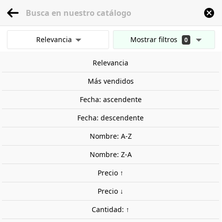
menu
0
Relevancia
Mostrar filtros
0
Inicio
Modelismo Ferroviario
Escala 1:87 - (H0)
Vehículos
Otros
Apis
Mostrar resultados
Relevancia
Borrar todos los filtros
Más vendidos
Fecha: ascendente
Fecha: descendente
Nombre: A-Z
Nombre: Z-A
Precio ↑
Precio ↓
Cantidad: ↑