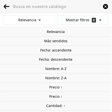
menu
0
Relevancia
Mostrar filtros
0
Inicio
Modelismo Ferroviario
Escala 1:87 - (H0)
Vagones
Accesorios p
Mostrar resultados
Relevancia
Borrar todos los filtros
Más vendidos
Fecha: ascendente
Fecha: descendente
Nombre: A-Z
Nombre: Z-A
Precio ↑
Precio ↓
Cantidad: ↑