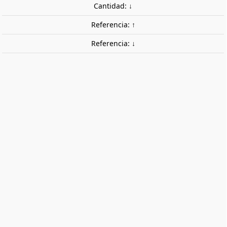
Cantidad: ↓
Referencia: ↑
Referencia: ↓
Aros de adherencia. 13,6 x 1,3 mm
(x10). FLEISCHMANN 544006
Set de 10 aros de adherencia de 13,6 x 1,3 mm
(diámetro x anchura).
11,00 €
Impuestos incluidos