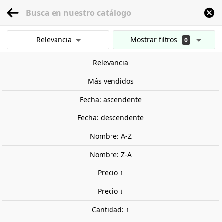
menu
0
Relevancia
Mostrar filtros
0
Inicio
Modelismo Ferroviario
Escala 1:87 - (H0)
Locomotoras
Accesori
Mostrar resultados
Relevancia
Borrar todos los filtros
Más vendidos
Fecha: ascendente
Fecha: descendente
Nombre: A-Z
Nombre: Z-A
Precio ↑
Precio ↓
Cantidad: ↑