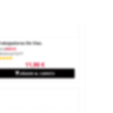
rabajadores De Vías.
rca
NOCH
ferencia
15277
11,90 €

AÑADIR AL CARRITO