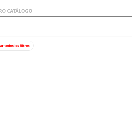
LOS A
WARGAMES Y
JUEGOS Y TCG
MINIATURAS
ar todos los filtros
tones 15480
Peaton
Lote formado
10,5
Impuestos incl