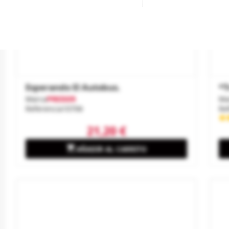
Esperando El Autobus.
*T
Marca
PREISER
Ma
Referencia
10706
Re
21,20 €

AÑADIR AL CARRITO