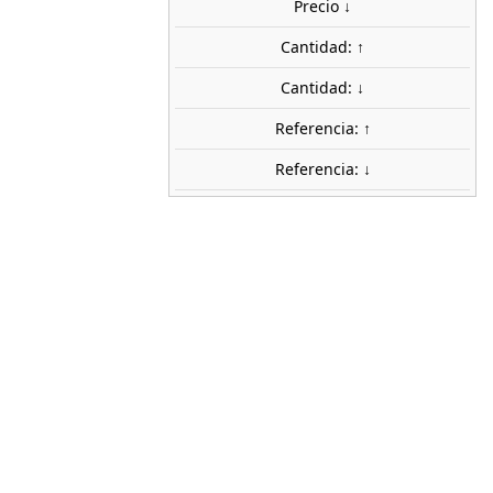
Precio ↓
uidos
Cantidad: ↑
AGOTADO
share
favorite_border
Avísame cuando esté disponible
Cantidad: ↓
stock
Referencia: ↑
Referencia: ↓