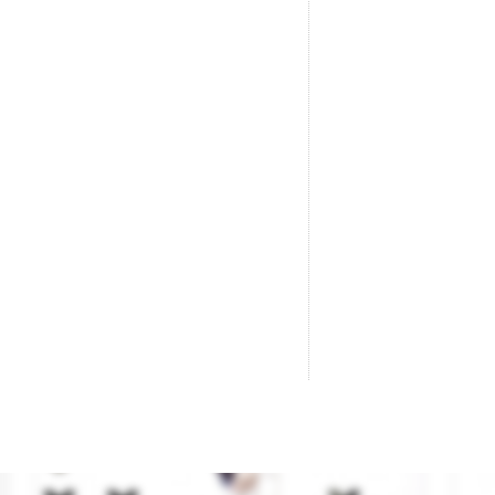
Bombilla Roja. Repuesto Para
Cu
Semáforos.
Ma
Re
Marca
ANESTE
Referencia
501R
2,20 €

AÑADIR AL CARRITO