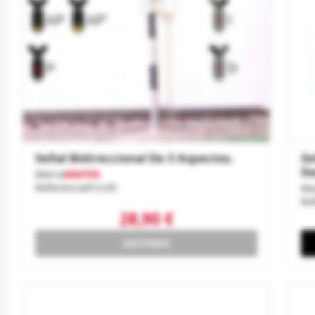
Señal Bidireccional De 3 Aspectos.
Se
De
Marca
MAFEN
Referencia
913.05
Ma
Re
28,90 €
AGOTADO