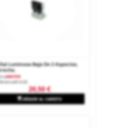
ñal Luminosa Baja De 3 Aspectos,
recha.
rca
MAFEN
ferencia
914.03
20,50 €

AÑADIR AL CARRITO