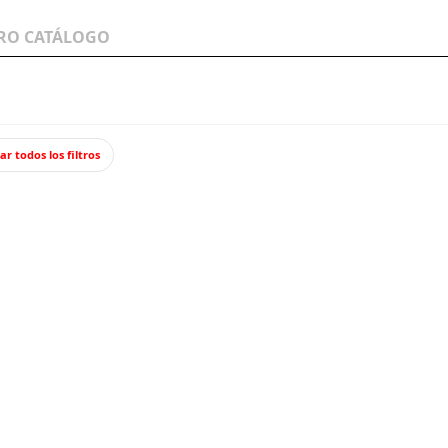
LOS A
WARGAMES Y
JUEGOS Y TCG
MINIATURAS
ar todos los filtros
 señales ferroviarias
Bombilla. Repuesto para farolas.
Bombill
ANESTE
UNA bombilla
que usan, en
de amarillo c
1,95