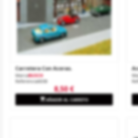
Carretera Con Aceras.
Ac
Marca
BUSCH
Ma
Referencia
6038
Re
8,50 €

AÑADIR AL CARRITO