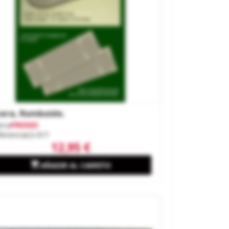
era, Romboide.
rca
PROSES
ferencia
LS-017
12,95 €

AÑADIR AL CARRITO