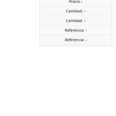
Precio ↓
uidos
Cantidad: ↑
share

favorite_border
AÑADIR AL CARRITO
Cantidad: ↓
ca
Referencia: ↑
WOODLAND SCENICS
Referencia: ↓
C1261
1:87 (H0)