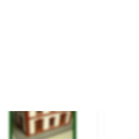
uce De Carretera, Intersección.
rca
VOLLMER
ferencia
48263
9,95 €

AÑADIR AL CARRITO