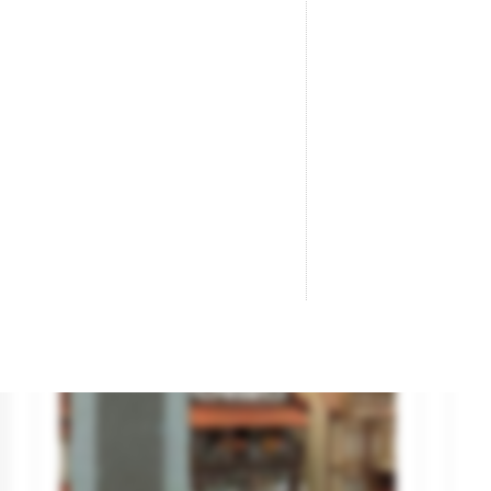
Ventana 07 (Especial), Blanca.
Cr
Marca
REDUTEX
Ma
Referencia
87V0711 (05VT0711)
Re
11,95 €

AÑADIR AL CARRITO