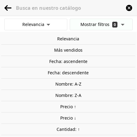
menu
0
Relevancia
Mostrar filtros
0
Inicio
Modelismo Ferroviario
Escala 1:87 - (H0)
Accesorios
Otros acces
Mostrar resultados
Relevancia
Borrar todos los filtros
Más vendidos
Fecha: ascendente
Fecha: descendente
Nombre: A-Z
Nombre: Z-A
Precio ↑
Precio ↓
Cantidad: ↑