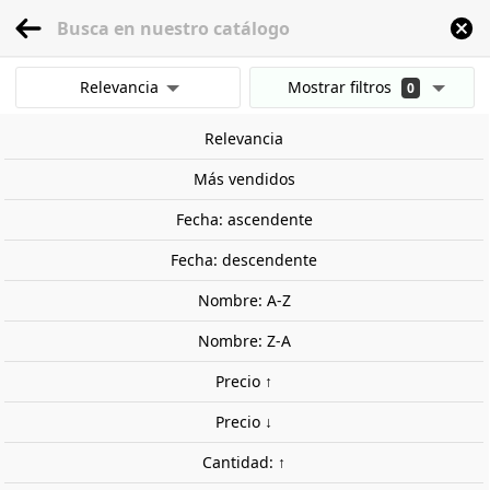
menu
0
Relevancia
Mostrar filtros
0
Inicio
Modelismo Ferroviario
Escala 1:87 - (H0)
Accesorios
Muros y val
Mostrar resultados
Relevancia
Borrar todos los filtros
Más vendidos
Fecha: ascendente
Fecha: descendente
Nombre: A-Z
Nombre: Z-A
Precio ↑
Precio ↓
Cantidad: ↑