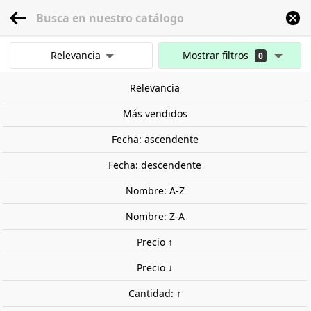
menu
0
Relevancia
Mostrar filtros
0
Inicio
Modelismo Ferroviario
Escala 1:87 - (H0)
Accesorios
Muros y val
Mostrar resultados
Relevancia
Borrar todos los filtros
Más vendidos
Fecha: ascendente
Fecha: descendente
Nombre: A-Z
Nombre: Z-A
Precio ↑
Precio ↓
Cantidad: ↑