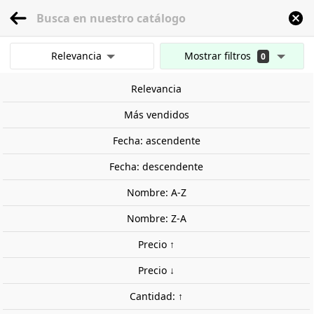
menu
0
Relevancia
Mostrar filtros
0
Inicio
Modelismo Ferroviario
Escala 1:87 - (H0)
Accesorios
Flores y pla
Mostrar resultados
Relevancia
Borrar todos los filtros
Fuera de stock
Más vendidos
Fecha: ascendente
Fecha: descendente
Nombre: A-Z
Nombre: Z-A
Precio ↑
Precio ↓
Cantidad: ↑