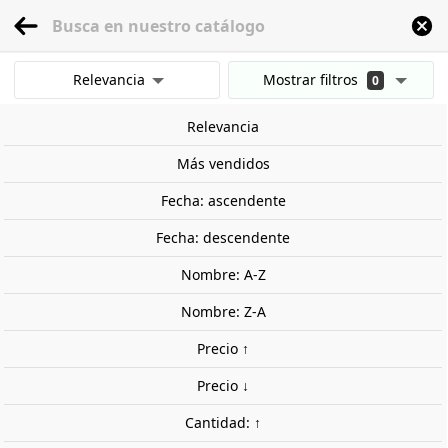
menu
0
Relevancia
Mostrar filtros
0
Inicio
Modelismo Ferroviario
Escala 1:87 - (H0)
Accesorios
Accesorios 
Mostrar resultados
Relevancia
Borrar todos los filtros
Más vendidos
Fecha: ascendente
Fecha: descendente
Nombre: A-Z
Nombre: Z-A
Precio ↑
Precio ↓
Cantidad: ↑