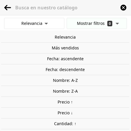
menu
0
Relevancia
Mostrar filtros
0
Inicio
Modelismo Ferroviario
Escala 1:160 - (N)
Locomotoras
España
Mostrar resultados
Relevancia
Borrar todos los filtros
Próximamente
Más vendidos
Fecha: ascendente
Fecha: descendente
Nombre: A-Z
Nombre: Z-A
Precio ↑
Precio ↓
Cantidad: ↑