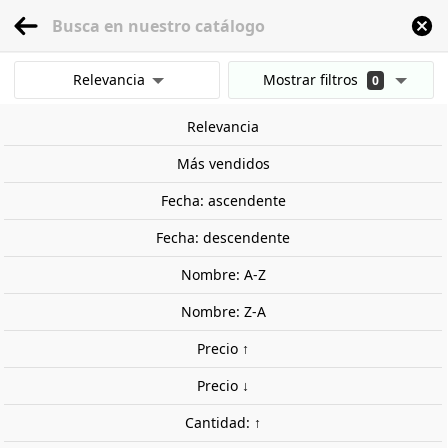
menu
0
Relevancia
Mostrar filtros
0
Inicio
Modelismo Ferroviario
Escala 1:160 - (N)
Figuras
Personas
En 
Mostrar resultados
Relevancia
Borrar todos los filtros
Más vendidos
Fecha: ascendente
Fecha: descendente
Nombre: A-Z
Nombre: Z-A
Precio ↑
Precio ↓
Cantidad: ↑