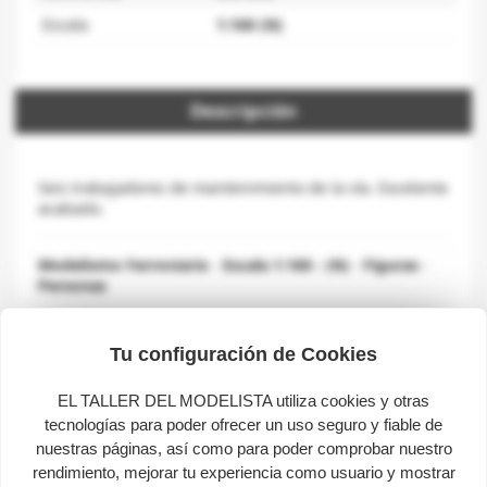
Escala
1:160 (N)
Descripción
Seis trabajadores de mantenimiento de la vía. Excelente
acabado.
Modelismo Ferroviario
-
Escala 1:160 - (N)
-
Figuras
-
Personas
Consultas sobre este producto
Tu configuración de Cookies
EL TALLER DEL MODELISTA utiliza cookies y otras
help
Envíanos tu consulta
tecnologías para poder ofrecer un uso seguro y fiable de
nuestras páginas, así como para poder comprobar nuestro
¡Sé el primero en hacer una pregunta sobre este
rendimiento, mejorar tu experiencia como usuario y mostrar
producto!