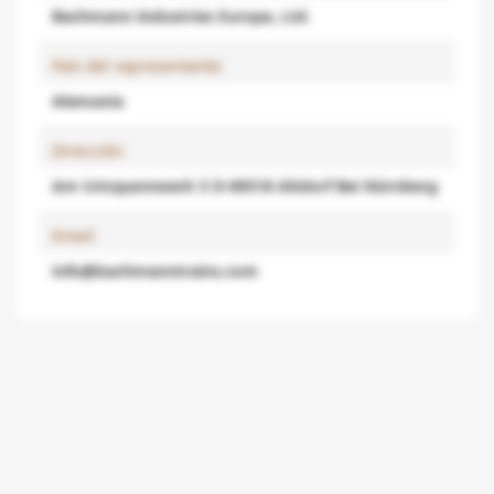
Bachmann Industries Europe, Ltd.
País del representante:
Alemania
Dirección:
Am Umspannwerk 5 D-90518 Altdorf Bei Nürnberg
Email:
info@bachmanntrains.com