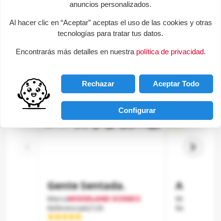
anuncios personalizados.
Al hacer clic en “Aceptar” aceptas el uso de las cookies y otras
Productos de la misma categoria
tecnologías para tratar tus datos.
Encontrarás más detalles en nuestra
política de privacidad
.
favorite_border
Rechazar
Aceptar Todo
Configurar
keyboard_arrow_left
keyboard_arrow_right
Gente Sentada.
Agricult
Marca
WOODLAND SCENICS
Marca
PREISE
Referencia
A2129
Referencia
79