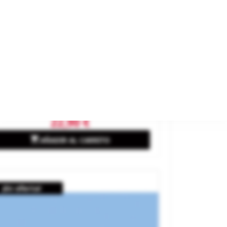
para tratar tus datos.
Encontrarás más detalles en nuestra
política de privacidad
.
Rechazar
Aceptar Todo
nte Despidiéndose.
Configurar
rca
WOODLAND SCENICS
ferencia
A2193
22,90 €

AÑADIR AL CARRITO
¡En oferta!