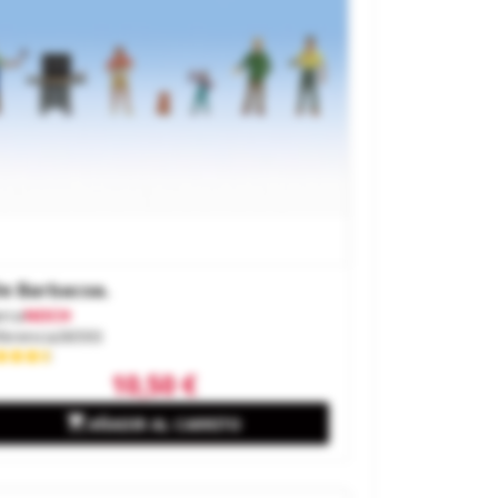
e Barbacoa.
rca
NOCH
ferencia
36593
10,50 €

AÑADIR AL CARRITO