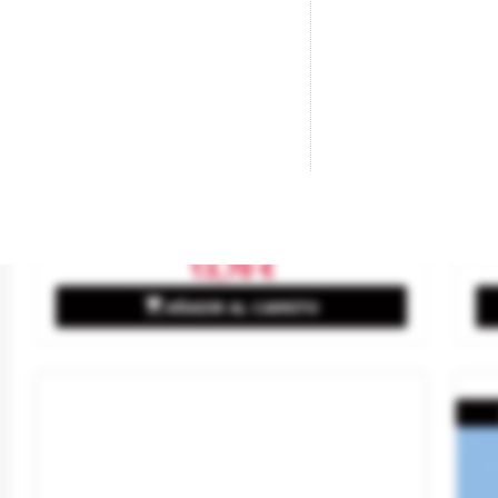
Trabajadores De La Vía.
Ge
Marca
WOODLAND SCENICS
Ma
Referencia
A2148
Re
13,70 €

AÑADIR AL CARRITO