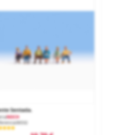
nte Sentada.
rca
NOCH
ferencia
36532