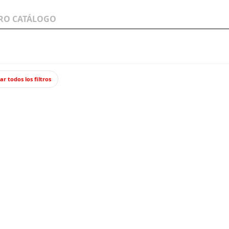
LOS A
WARGAMES Y
JUEGOS Y TCG
MINIATURAS
ar todos los filtros
bajadores de almacén.
Trabaj
Lote formado
bultos. Figu
13,9
Impuestos incl