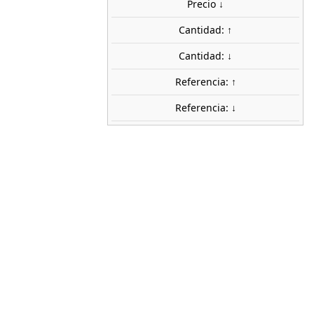
share

favorite_border
AÑADIR AL CARRITO
Precio ↓
Cantidad: ↑
ca
Cantidad: ↓
NOCH
36038
Referencia: ↑
1:160 (N)
Referencia: ↓