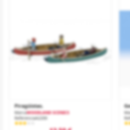
Piragüistas.
Ge
Marca
WOODLAND SCENICS
Ma
Referencia
A2200
Re