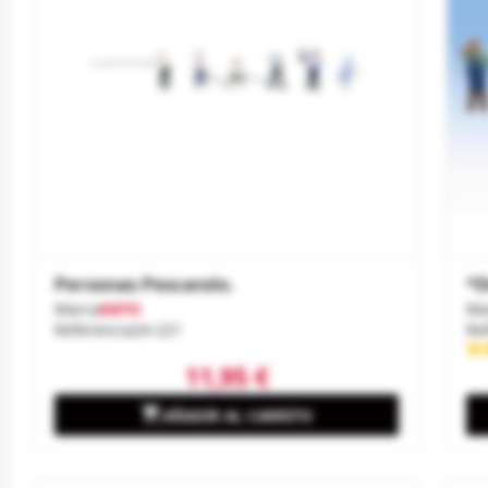
Personas Pescando.
*D
Marca
KATO
Ma
Referencia
24-221
Re
11,95 €

AÑADIR AL CARRITO