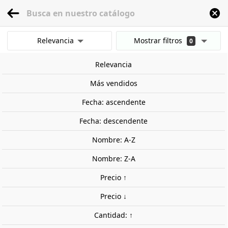
menu
0
Relevancia
Mostrar filtros
0
Inicio
Modelismo Ferroviario
Escala 1:160 - (N)
Edificios
Otros edificios
Mostrar resultados
Relevancia
Borrar todos los filtros
Más vendidos
Fecha: ascendente
Fecha: descendente
Nombre: A-Z
Nombre: Z-A
Precio ↑
Precio ↓
Cantidad: ↑