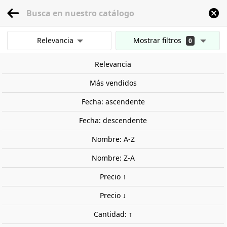
menu
0
Relevancia
Mostrar filtros
0
Inicio
Modelismo Ferroviario
Escala 1:160 - (N)
Edificios
Edificios ferro
Mostrar resultados
Relevancia
Borrar todos los filtros
Fuera de stock
Más vendidos
Fecha: ascendente
Fecha: descendente
Nombre: A-Z
Nombre: Z-A
Precio ↑
Precio ↓
Cantidad: ↑