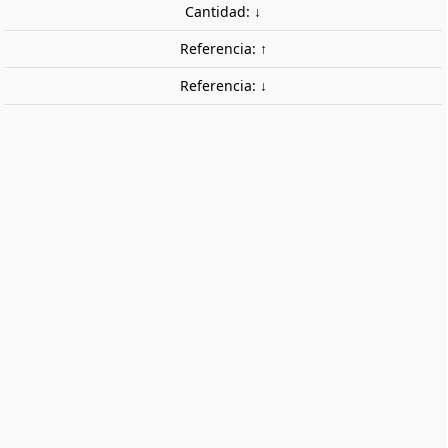
Cantidad: ↓
Referencia: ↑
Referencia: ↓
Grúa de carga. FALLER 222176
Kit de construcción para crear una grúa de carga.
Incluye múltiples accesorios como cargas.
12,95 €
Impuestos incluidos