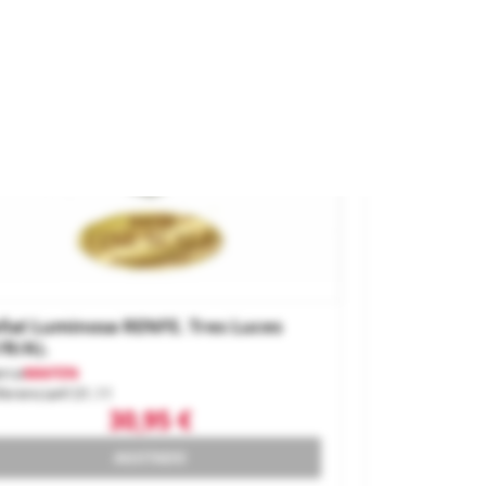
ñal Luminosa RENFE. Tres Luces
/r/a).
rca
MAFEN
ferencia
4131.11
30,95 €
AGOTADO