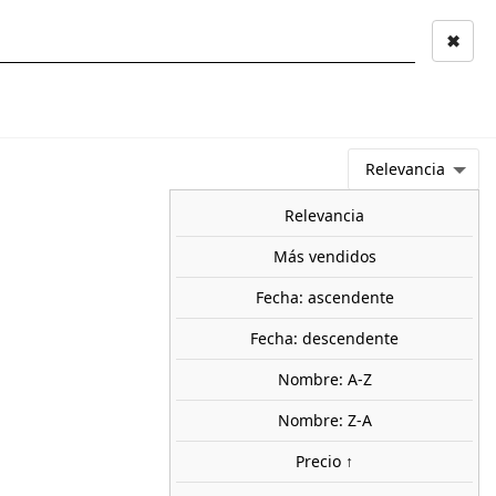
✖
Mi cuenta
Mi cesta
0
keyboard_arrow_right
ESCENOGRAFÍA Y
PINTURAS Y
HERR
PAISAJE
MATERIALES
Relevancia
NOVEDADES
OFERTAS
PRÓXIMAMENTE
TOP VENTAS
BLOG
Relevancia
Más vendidos
Fecha: ascendente
ón termina ASFA. PARVUS 213512
Fecha: descendente
 €
Nombre: A-Z
Nombre: Z-A
uidos
Precio ↑
share

favorite_border
AÑADIR AL CARRITO