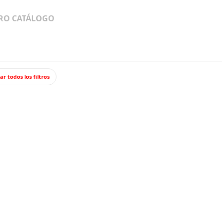
LOS A
WARGAMES Y
JUEGOS Y TCG
MINIATURAS
ar todos los filtros
 señales ferroviarias
Cartelón termina ASFA.
Cartel
2,50
Impuestos incl