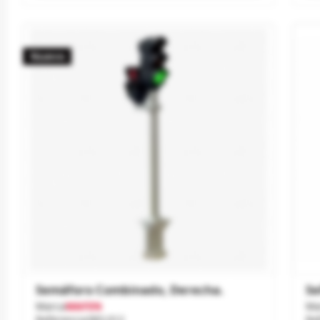
Nuevo
Semáforo Combinado, Derecha.
Se
Marca
MAFEN
Ma
Referencia
383.012
Re