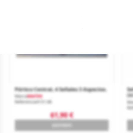
Pórtico Central, 4 Señales 3 Aspectos.
Se
(v
Marca
MAFEN
Referencia
4131.08
Ma
Re
61,90 €
AGOTADO