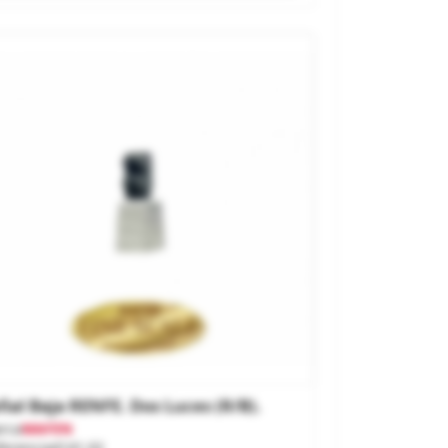
ñal Baja RENFE. Dos Luces (r/b).
rca
MAFEN
ferencia
4141.02