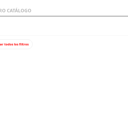
LOS A
WARGAMES Y
JUEGOS Y TCG
MINIATURAS
ar todos los filtros
mm (x4).
Polea p
RBMode
Cuatro poleas
4,00 €
3,60