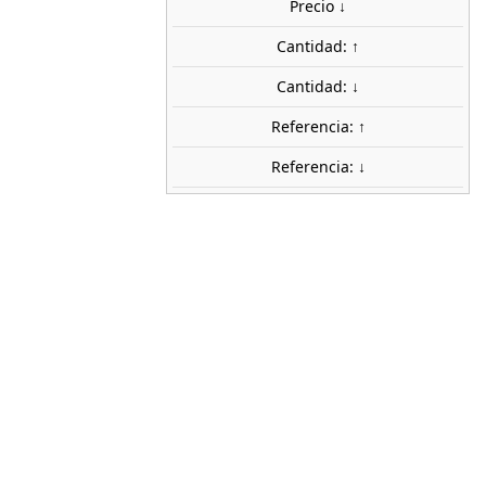
Precio ↓
uidos
Cantidad: ↑
share

favorite_border
AÑADIR AL CARRITO
Cantidad: ↓
Referencia: ↑
Referencia: ↓