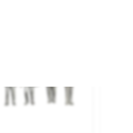
3,15 €
3,50 €

AÑADIR AL CARRITO
¡En oferta!
%