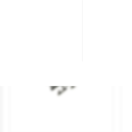
4,30 €
AGOTADO
¡En oferta!
-10%
-10