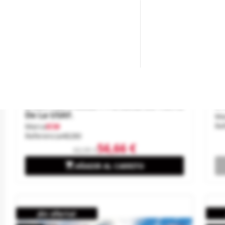
B-26K Con Pilotos Y Personal De Tierra
C1
De La USAF.
Ma
Re
Marca
ICM
Referencia
48280
56,66 €
62,95 €

AÑADIR AL CARRITO
¡En oferta!