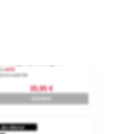
8S "Magic By Moonlight".
rca
ICM
ferencia
48186
35,95 €
AGOTADO
¡En oferta!